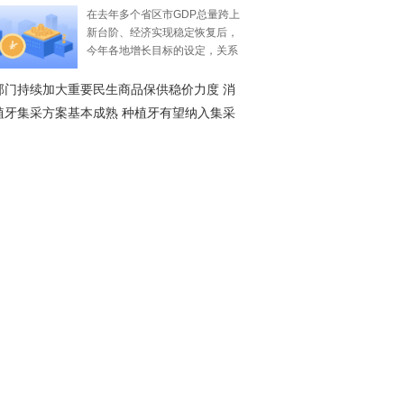
P增长目标出炉
在去年多个省区市GDP总量跨上
新台阶、经济实现稳定恢复后，
今年各地增长目标的设定，关系
着中国经济稳增长蓝图的描绘。
截至目前，全国31个
部门持续加大重要民生商品保供稳价力度 消
场供需基本平稳
植牙集采方案基本成熟 种植牙有望纳入集采