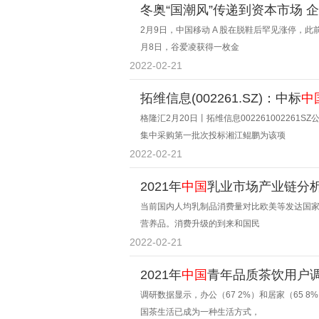
冬奥“国潮风”传递到资本市场 
2月9日，中国移动 A 股在脱鞋后罕见涨停，此
月8日，谷爱凌获得一枚金
2022-02-21
拓维信息(002261.SZ)：中标
中
格隆汇2月20日丨拓维信息002261002261
集中采购第一批次投标湘江鲲鹏为该项
2022-02-21
2021年
中国
乳业市场产业链分
当前国内人均乳制品消费量对比欧美等发达国
营养品。消费升级的到来和国民
2022-02-21
2021年
中国
青年品质茶饮用户
调研数据显示，办公（67 2%）和居家（65
国茶生活已成为一种生活方式，