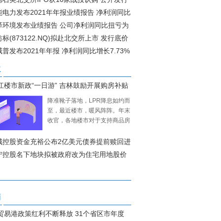
0元/股
能电力发布2021年年报业绩报告 净利润同比
.36%
泽环境发布业绩报告 公司净利润同比扭亏为
标(873122.NQ)拟赴北交所上市 发行底价
/股
普发布2021年年报 净利润同比增长7.73%
业
江楼市新政“一日游” 吉林鼓励开展购房补贴
款贴息
降准靴子落地，LPR降息如约而
至，最近楼市，暖风阵阵。年末
收官，各地楼市对于支持商品房
市场发展的利好政策也是接连不
断。梳理发现，各地
城控股资金充裕公布2亿美元债券提前赎回进
季度销售业绩降幅超50%
宁控股名下地块拟被政府改为住宅用地股价
涨超25%
销
贸易港政策红利不断释放 31个省区市年度