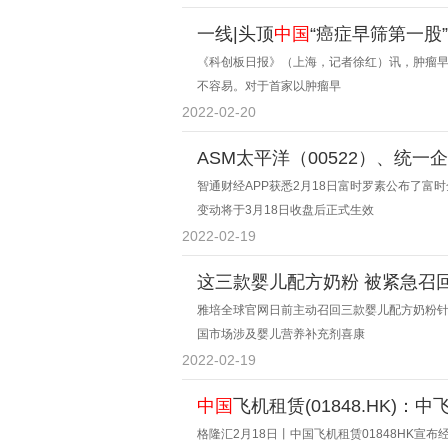
一线|头顶
中国
“癌症早筛第一股”
《科创板日报》（上海，记者徐红）讯，肿瘤早
不容易。对于首家以肿瘤早
2022-02-20
ASM太平洋（00522）、统一
区域指数大盘股
智通财经APP获悉2月18日富时罗素公布了
变动将于3月18日收盘后正式生效
2022-02-19
这三款婴儿配方奶粉 被紧急召
雅培全球官网日前主动召回三款婴儿配方奶粉
国市场涉及婴儿营养补充剂喜康
2022-02-19
中国
飞机租赁(01848.HK)
格隆汇2月18日丨中国飞机租赁01848HK宣