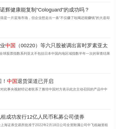
诺辉健康能复制“Cologuard”的成功吗？
筛是一片蓝海市场，但企业想走出一条“不仅赚了吆喝还能赚钱”的大道却
企业
中国
（00220）等六只股被调出富时罗素亚太
富时全球股票指数系列亚太不包括日本中国内地区域指数半年一次的审查结果
回！
中国
退货渠道已开启
针对此事央视财经记者联系了雅培中国对方表示此次主动召回的产品中中
：中飞租成功发行12亿人民币私募公司债券
布经上海证券交易所批准于2022年2月18日公司全资附属公司中飞租融资租