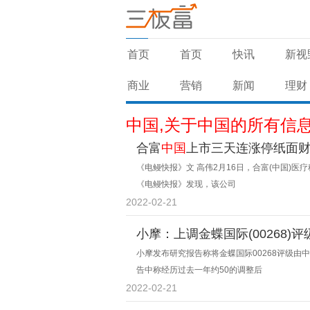
首页
首页
快讯
新视
商业
营销
新闻
理财
中国,关于中国的所有信
合富
中国
上市三天连涨停纸面财
《电鳗快报》文 高伟2月16日，合富(中国)医
《电鳗快报》发现，该公司
2022-02-21
小摩：上调金蝶国际(00268)评
经济恢复不均衡 银行需要
小摩发布研究报告称将金蝶国际00268评级由
保持警惕
告中称经历过去一年约50的调整后
2022-02-21