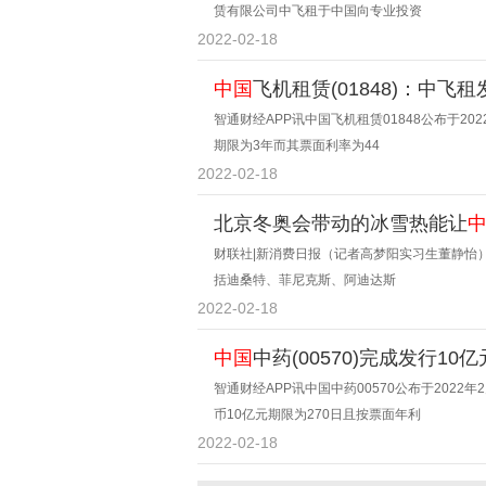
赁有限公司中飞租于中国向专业投资
2022-02-18
中国
飞机租赁(01848)：中飞
智通财经APP讯中国飞机租赁01848公布于2
期限为3年而其票面利率为44
2022-02-18
北京冬奥会带动的冰雪热能让
财联社|新消费日报（记者高梦阳实习生董静怡
括迪桑特、菲尼克斯、阿迪达斯
2022-02-18
中国
中药(00570)完成发行1
智通财经APP讯中国中药00570公布于202
币10亿元期限为270日且按票面年利
2022-02-18