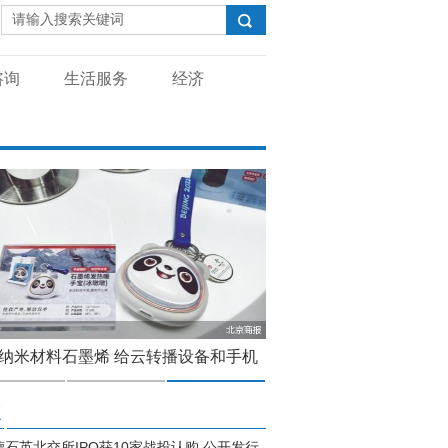
咨询
生活服务
经济
纳米材料石墨烯 给云转播设备和手机
经济恢复不均衡 银行需
保持警惕
点
德石英北交所IPO获10家战投认购 公开发行