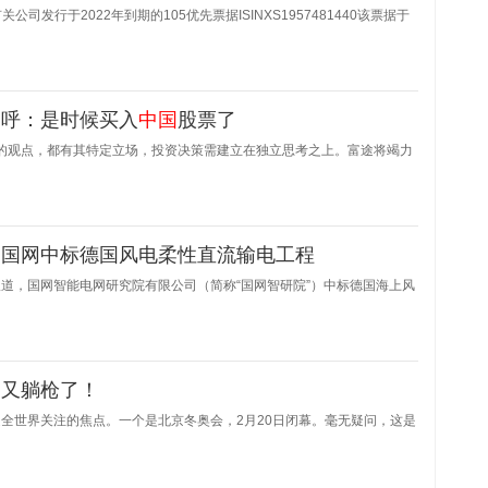
公司发行于2022年到期的105优先票据ISINXS1957481440该票据于
高呼：是时候买入
中国
股票了
嘉宾的观点，都有其特定立场，投资决策需建立在独立思考之上。富途将竭力
洲国网中标德国风电柔性直流输电工程
道，国网智能电网研究院有限公司（简称“国网智研院”）中标德国海上风
国
又躺枪了！
全世界关注的焦点。一个是北京冬奥会，2月20日闭幕。毫无疑问，这是