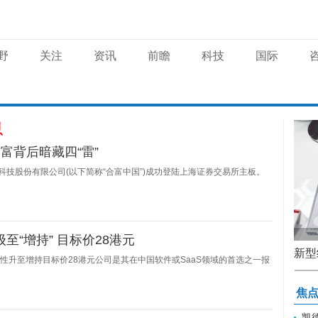
野
关注
资讯
前瞻
科技
国际
息
富背后暗藏四“雷”
疗科技股份有限公司(以下简称“合富中国”)成功登陆上海证券交易所主板。
级至“增持” 目标价28港元
对不良反弹风险
冰雪运动文化广泛传播 冰雪相关产业进入
新型
中性升至增持目标价28港元公司是其在中国软件或SaaS领域的首选之一报
快速发展阶段
保暖
焦
凯