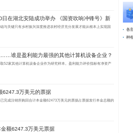
GD
0日在湖北安陆成功举办 《国资吹响冲锋号》新
基础与关键只有乡村振兴深度推进农村经济充分发展才能从根本上实现国
各
费市
种
城……谁是盈利能力最强的其他计算机设备企业？
取52家其他计算机设备企业作为研究样本。盈利能力评价指标有净资产
额6247.3万美元的票据
日公司已完成注销所购回合计本金额62473万美元的票据占票据发行本金总额的
销本金额6247.3万美元票据