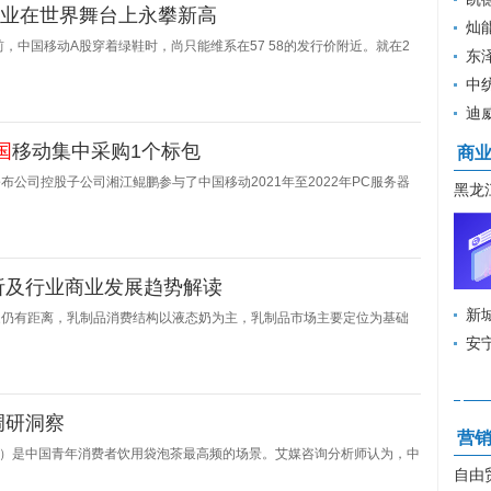
企业在世界舞台上永攀新高
价为2
灿
前，中国移动A股穿着绿鞋时，尚只能维系在57 58的发行价附近。就在2
下降8
东
盈
中纺
为8元
迪威
国
移动集中采购1个标包
商
SZ公布公司控股子公司湘江鲲鹏参与了中国移动2021年至2022年PC服务器
黑龙
和贷
析及行业商业发展趋势解读
新
家仍有距离，乳制品消费结构以液态奶为主，乳制品市场主要定位为基础
展一
安
一度
调研洞察
营
 8%）是中国青年消费者饮用袋泡茶最高频的场景。艾媒咨询分析师认为，中
自由