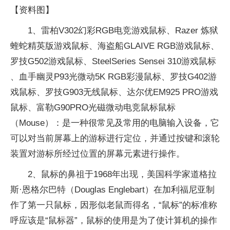
【资料图】
1、雷柏V302幻彩RGB电竞游戏鼠标、Razer 炼狱
蝰蛇精英版游戏鼠标、海盗船GLAIVE RGB游戏鼠标、
罗技G502游戏鼠标、SteelSeries Sensei 310游戏鼠标
、血手幽灵P93光微动5K RGB彩漫鼠标、罗技G402游
戏鼠标、罗技G903无线鼠标、达尔优EM925 PRO游戏
鼠标、富勒G90PRO光磁微动电竞鼠标鼠标
（Mouse）：是一种很常见及常用的电脑输入设备，它
可以对当前屏幕上的游标进行定位，并通过按键和滚轮
装置对游标所经过位置的屏幕元素进行操作。
2、鼠标的鼻祖于1968年出现，美国科学家道格拉
斯·恩格尔巴特（Douglas Englebart）在加利福尼亚制
作了第一只鼠标，因形似老鼠而得名，“鼠标”的标准称
呼应该是“鼠标器”，鼠标的使用是为了使计算机的操作