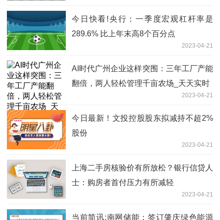
今日快看!央行：一季度宏观杠杆率是
289.6% 比上年末高8个百分点
2023-04-21
AI时代广州企业这样突围：三年工厂产能
翻倍，两人轻松管理千亩农场_天天实时
2023-04-21
今日最新！文投控股股东拟减持不超2%
股份
2023-04-21
上海二手房核验价有所放松？银行信贷人
士：购房者首付压力有所减轻
2023-04-21
当前简讯:南网储能：签订肇庆绿色能源