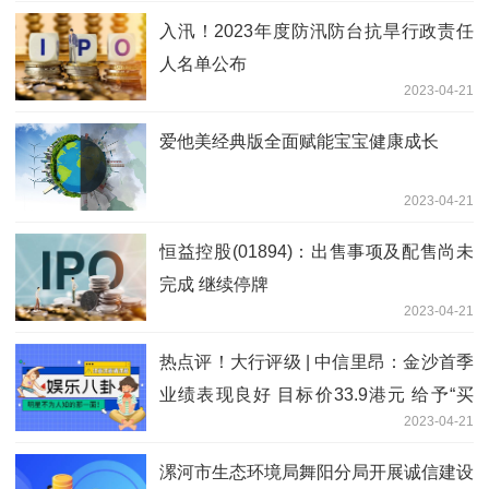
入汛！2023年度防汛防台抗旱行政责任
人名单公布
2023-04-21
爱他美经典版全面赋能宝宝健康成长
2023-04-21
恒益控股(01894)：出售事项及配售尚未
完成 继续停牌
2023-04-21
热点评！大行评级 | 中信里昂：金沙首季
业绩表现良好 目标价33.9港元 给予“买
2023-04-21
入”评级
漯河市生态环境局舞阳分局开展诚信建设