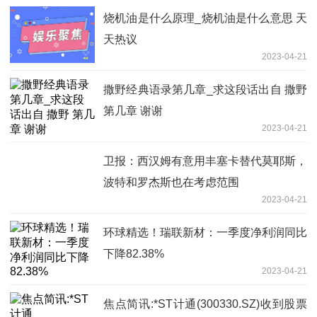
烧机油是什么原理_烧机油是什么意思 天
天热议
2023-04-21
撒野经典语录第几章_求这段话出自 撒野
第几章 谢谢
2023-04-21
卫报：西汉姆有意用丰塞卡替代莫耶斯，
波特和罗杰斯也在考虑范围
2023-04-21
环球精选！瑞联新材：一季度净利润同比
下降82.38%
2023-04-21
焦点简讯:*ST计通(300330.SZ)收到股票