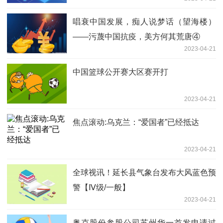
唱衰中国发展，痴人说梦话（望海楼）
——污蔑中国抗疫，美方何其荒唐④
2023-04-21
中国篮球公开赛大区赛开打
2023-04-21
焦点滚动:乌克兰：“爱国者”已经抵达
2023-04-21
全球视讯！延长县气象台发布大风蓝色预
警【Ⅳ级/一般】
2023-04-21
奥克股份参股公司苏州华一首发申请过