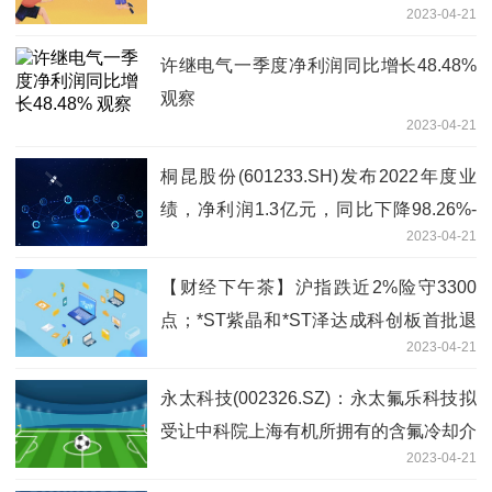
2023-04-21
许继电气一季度净利润同比增长48.48%
观察
2023-04-21
桐昆股份(601233.SH)发布2022年度业
绩，净利润1.3亿元，同比下降98.26%-
2023-04-21
热推荐
【财经下午茶】沪指跌近2%险守3300
点；*ST紫晶和*ST泽达成科创板首批退
2023-04-21
市公司 每日观点
永太科技(002326.SZ)：永太氟乐科技拟
受让中科院上海有机所拥有的含氟冷却介
2023-04-21
质(氟化液)系列产品的制备技术