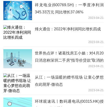
祥龙电业(600769.SH)：一季度净利润
345.33万元 同比增长37.06%
2023-04-21
烽火通信：2022年净利润同比增长四成
2023-04-21
世界热点评！诸葛找房王小嫱：对4月20
日消息称深圳二手房“指导价贷款”取消的
2023-04-21
点评
从江：一场温暖的赠书现场 让童心梦想
在此萌芽-微动态
2023-04-21
环球观速讯丨数码通电讯(00315.HK)授