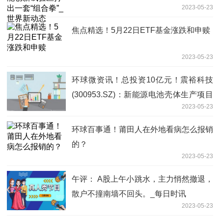
2023-05-23
焦点精选！5月22日ETF基金涨跌和申赎
2023-05-23
环球微资讯！总投资10亿元！震裕科技
(300953.SZ)：新能源电池壳体生产项目
2023-05-23
正式落户宜春经开区
环球百事通！莆田人在外地看病怎么报销
的？
2023-05-23
午评： A股上午小跳水，主力悄然撤退，
散户不撞南墙不回头。_每日时讯
2023-05-23