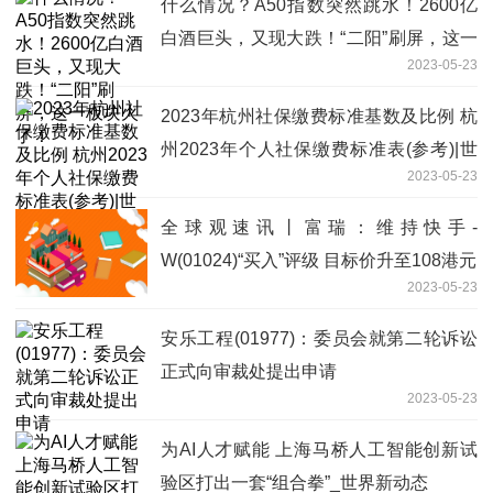
什么情况？A50指数突然跳水！2600亿
白酒巨头，又现大跌！“二阳”刷屏，这一
2023-05-23
板块火了！
2023年杭州社保缴费标准基数及比例 杭
州2023年个人社保缴费标准表(参考)|世
2023-05-23
界快资讯
全球观速讯丨富瑞：维持快手-
W(01024)“买入”评级 目标价升至108港元
2023-05-23
安乐工程(01977)：委员会就第二轮诉讼
正式向审裁处提出申请
2023-05-23
为AI人才赋能 上海马桥人工智能创新试
验区打出一套“组合拳”_世界新动态