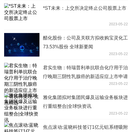
*ST未来：上交所决定终止公司股票上市
2023-05-22
醋化股份：公司及关联方拟收购宝灵化工
73.53%股份 全球新要闻
2023-05-22
君实生物：特瑞普利单抗联合化疗用于治
疗晚期三阴性乳腺癌的新适应症上市申请
2023-05-22
获得受理-焦点精选
雅化集团拟对集团民爆及运输业务板块进
行重组整合|全球快资讯
2023-05-22
焦点滚动:蓝晓科技签订1亿元铝系锂吸附