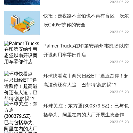
2023-05-22
快报：走夜路不害怕也不再有盲区，沃尔
沃C40守护你的安全
2023-05-22
Palmer Trucks在印第安纳州韦恩堡以南
开设商用车零部件店
2023-05-22
环球快看点丨两只日经ETF逼近跌停！超
高溢价还有人追，巴菲特“惹的祸”？
2023-05-23
环球关注：东方通(300379.SZ)：已与包
括华为、阿里在内的大厂开展生态合作
2023-05-23