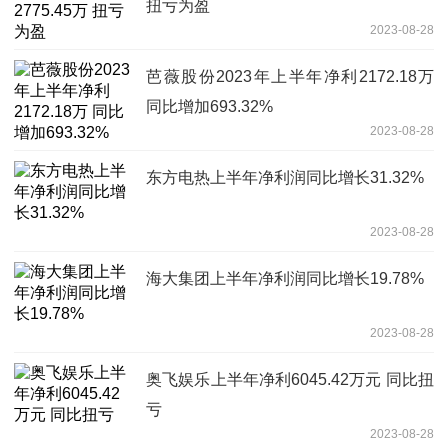
扭亏为盈
2023-08-28
芭薇股份2023年上半年净利2172.18万
同比增加693.32%
2023-08-28
东方电热上半年净利润同比增长31.32%
2023-08-28
海大集团上半年净利润同比增长19.78%
2023-08-28
奥飞娱乐上半年净利6045.42万元 同比扭
亏
2023-08-28