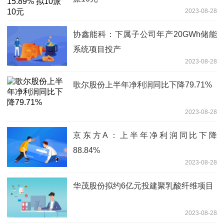
2023-08-28
协鑫能科：下属子公司年产20GWh储能
系统项目投产
2023-08-28
歌尔股份上半年净利润同比下降79.71%
2023-08-28
京东方A：上半年净利润同比下降
88.84%
2023-08-28
华茂股份拟约6亿元投建聚乳酸纤维项目
2023-08-28