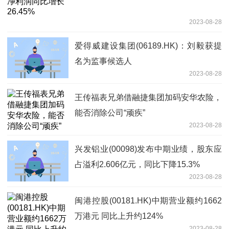
2023-08-28
爱得威建设集团(06189.HK)：刘毅获提
名为监事候选人
2023-08-28
王传福表兄弟借融捷集团加码安华农险，
能否消除公司“顽疾”
2023-08-28
兴发铝业(00098)发布中期业绩，股东应
占溢利2.606亿元，同比下降15.3%
2023-08-28
闽港控股(00181.HK)中期营业额约1662
万港元 同比上升约124%
2023-08-28