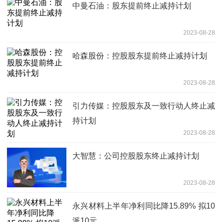
中曼石油：股东提前终止减持计划
2023-08-28
哈森股份：控股股东提前终止减持计划
2023-08-28
引力传媒：控股股东及一致行动人终止减
持计划
2023-08-28
大智慧：公司控股股东终止减持计划
2023-08-28
永兴材料上半年净利同比降15.89% 拟10
派10元