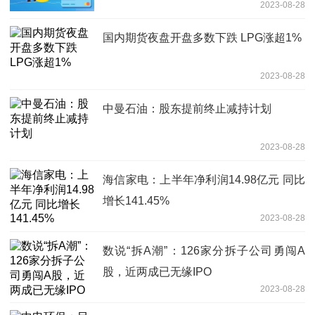
2023-08-28
国内期货夜盘开盘多数下跌 LPG涨超1%
2023-08-28
中曼石油：股东提前终止减持计划
2023-08-28
海信家电：上半年净利润14.98亿元 同比
增长141.45%
2023-08-28
数说“拆A潮”：126家分拆子公司勇闯A
股，近两成已无缘IPO
2023-08-28