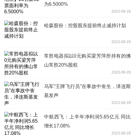
为6.5000%
2023-08-28
哈森股份：控股股东提前终止减持计划
2023-08-28
常胜电器拟以0元购买梁芳萍所持有的佛
山常胜20%股权
2023-08-28
乌军“王牌飞行员”在事故中丧生，泽连斯
基发声
2023-08-28
中航西飞：上半年净利润5.65亿元 同比
增长17.08%
2023-08-28