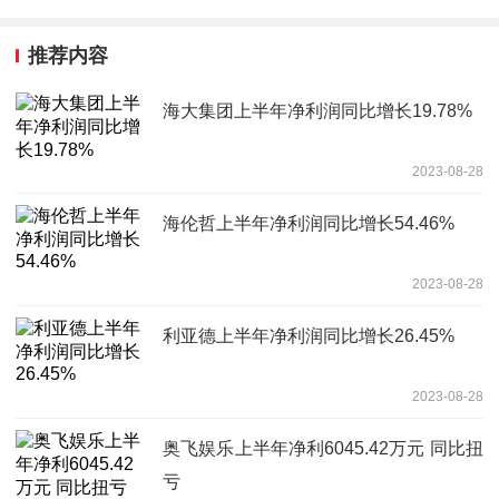
推荐内容
海大集团上半年净利润同比增长19.78%
2023-08-28
海伦哲上半年净利润同比增长54.46%
2023-08-28
利亚德上半年净利润同比增长26.45%
2023-08-28
奥飞娱乐上半年净利6045.42万元 同比扭
亏