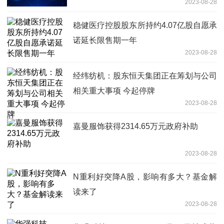
2023-08-28
稳健医疗控股股东所持约4.07亿股自愿承
诺延长限售期一年
2023-08-28
经纬纺机：股东恒天集团正在筹划与公司
相关重大事项 今起停牌
2023-08-28
嘉曼服饰获得2314.65万元政府补助
2023-08-28
N重利好突降A股，影响有多大？基金解
读来了
2023-08-28