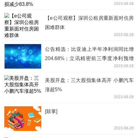
2023-08-28
【e公司观察】深圳公租房重新面对住房
困难群体
2023-08-28
公告精选：比亚迪上半年净利润同比增
204.68%；立讯精密前三季度净利预增
2023-08-28
10%-20%
美股开盘：三大股指集体高开 小鹏汽车
涨超5%
2023-08-28
[鼓掌]
2023-08-28