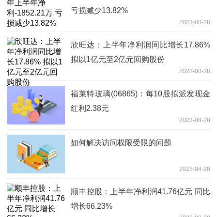
亏损减少13.82%
2023-08-28
欣旺达：上半年净利润同比增长17.86%
拟以1亿元至2亿元回购股份
2023-08-28
福莱特玻璃(06865)：每10股拟派发现金
红利2.38元
2023-08-28
如何解决访问权限受限的问题
2023-08-28
顺丰控股：上半年净利润41.76亿元 同比
增长66.23%