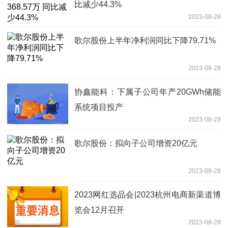
比减少44.3%
2023-08-28
歌尔股份上半年净利润同比下降79.71%
2023-08-28
协鑫能科：下属子公司年产20GWh储能
系统项目投产
2023-08-28
歌尔股份：拟向子公司增资20亿元
2023-08-28
2023网红选品会|2023杭州电商新渠道博
览会12月召开
2023-08-28