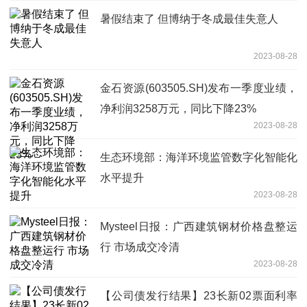
暑假结束了 但博纳于冬成最佳失意人
2023-08-28
金石资源(603505.SH)发布一季度业绩，
净利润3258万元，同比下降23%
2023-08-28
生态环境部：海洋环境监管数字化智能化
水平提升
2023-08-28
Mysteel日报：广西建筑钢材价格盘整运
行 市场成交冷清
2023-08-28
【公司债发行结果】23长新02票面利率