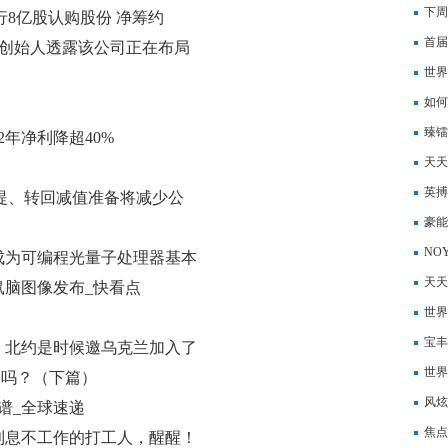
点
下周
%发行8亿股认购股份 净筹约
淳化
首届
超5% 创始人透露该公司正在布局
乳业
世界
重”
如何
臻镭
2年净利降超40%
天天
天天
务规
英搏
)计提、转回减值准备将减少公
豪能
NO
成为可编程光量子处理器基本
业空
天天
鼠脑图像发布_快看点
长41
世界
63
宝丰
，北约是时候邀乌克兰加入了
世界
道吗？（下篇）
月2
风炫
谱_全球速递
务下
焦点
利息不工作的打工人，醒醒！