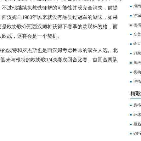
海南
，不过他继续执教铁锤帮的可能性并没完全消失，前提
沪深
西汉姆自1980年以来就没有品尝过冠军的滋味，如果
打击
德福
要是欧协联夺冠西汉姆将获得下赛季的欧联杯资格，而
全美
入欧战，这将会是一个契机。
金豆
课的波特和罗杰斯也是西汉姆考虑换帅的潜在人选。北
21
场迎来与根特的欧协联1/4决赛次回合比赛，首回合两队
国庆
机构
沪指
水
精彩
脆柿
环球
学科
看热
增加
e签