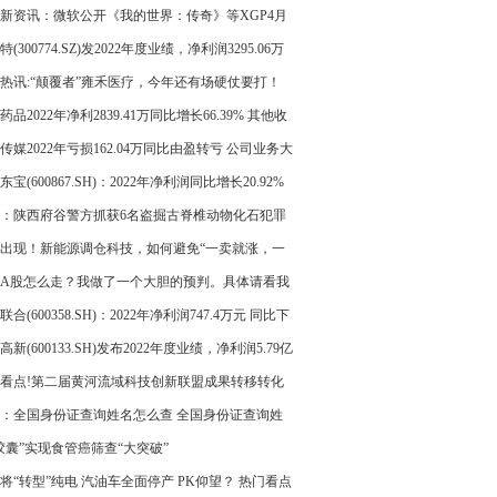
新资讯：微软公开《我的世界：传奇》等XGP4月
入库游戏
(300774.SZ)发2022年度业绩，净利润3295.06万
同比减少81.11%，每10股派1元
热讯:“颠覆者”雍禾医疗，今年还有场硬仗要打！
药品2022年净利2839.41万同比增长66.39% 其他收
加
传媒2022年亏损162.04万同比由盈转亏 公司业务大
减少|速看料
东宝(600867.SH)：2022年净利润同比增长20.92%
0派2.5元_全球今日报
：陕西府谷警方抓获6名盗掘古脊椎动物化石犯罪
人
出现！新能源调仓科技，如何避免“一卖就涨，一
套”的魔咒？_世界播报
A股怎么走？我做了一个大胆的预判。具体请看我
绘预测图。
联合(600358.SH)：2022年净利润747.4万元 同比下
.42%
高新(600133.SH)发布2022年度业绩，净利润5.79亿
同比增长8.5%，拟10派1.26元 天天视点
看点!第二届黄河流域科技创新联盟成果转移转化
会举办
：全国身份证查询姓名怎么查 全国身份证查询姓
胶囊”实现食管癌筛查“大突破”
将“转型”纯电 汽油车全面停产 PK仰望？ 热门看点