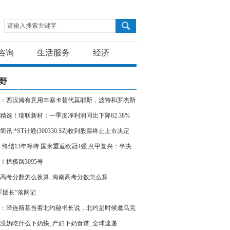
请输入搜索关键字
咨询
生活服务
经济
野
：西汉姆有意用丰塞卡替代莫耶斯，波特和罗杰斯
考虑范围
精选！瑞联新材：一季度净利润同比下降82.38%
简讯:*ST计通(300330.SZ)收到股票终止上市决定
3！终结13年等待 国米重返欧冠4强 意甲复兴：半决
演米兰德比
！拱极路3095号
高考分数怎么换算_海南高考分数怎么算
军团长”落网记
：泽连斯基当着北约秘书长说，北约是时候邀乌克
入了
没奶吃什么下奶快_产妇下奶食谱_全球速递