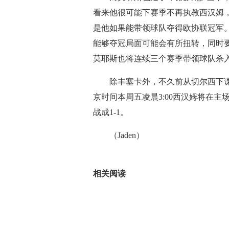
看来他很可能下赛季不再执教西汉姆
是他如果能带领球队夺得欧协联冠军。
能够夺冠局面可能会有所扭转，同时
莫耶斯也将连续三个赛季带领球队杀
除丰塞卡外，不久前从切尔西下
京时间本周五凌晨3:00西汉姆将在主
战成1-1。
（Jaden）
标签：
相关阅读