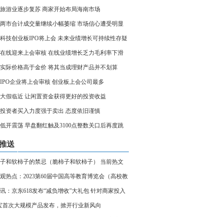
旅游业逐步复苏 商家开始布局海南市场
两市合计成交量继续小幅萎缩 市场信心遭受明显
科技创业板IPO将上会 未来业绩增长可持续性存疑
在线迎来上会审核 在线业绩增长乏力毛利率下滑
实际价格高于金价 将其当成理财产品并不划算
家IPO企业将上会审核 创业板上会公司最多
大假临近 让闲置资金获得更好的投资收益
投资者买入力度强于卖出 态度依旧谨慎
低开震荡 早盘翻红触及3100点整数关口后再度跳
推送
子和软柿子的禁忌（脆柿子和软柿子） 当前热文
观热点：2023第60届中国高等教育博览会（高校教
研设备展 ）
讯：京东618发布“减负增收”大礼包 针对商家投入
20%、运营成本降低30%
宝首次大规模产品发布，掀开行业新风向