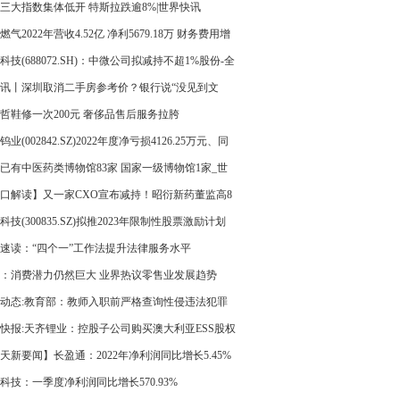
三大指数集体低开 特斯拉跌逾8%|世界快讯
燃气2022年营收4.52亿 净利5679.18万 财务费用增
当前讯息
科技(688072.SH)：中微公司拟减持不超1%股份-全
日报
讯丨深圳取消二手房参考价？银行说“没见到文
，中介称“已经实行”
哲鞋修一次200元 奢侈品售后服务拉胯
业(002842.SZ)2022年度净亏损4126.25万元、同
转亏
已有中医药类博物馆83家 国家一级博物馆1家_世
点
口解读】又一家CXO宣布减持！昭衍新药董监高8
组团减持不超0.8%
科技(300835.SZ)拟推2023年限制性股票激励计划
速读：“四个一”工作法提升法律服务水平
：消费潜力仍然巨大 业界热议零售业发展趋势
动态:教育部：教师入职前严格查询性侵违法犯罪
快报:天齐锂业：控股子公司购买澳大利亚ESS股权
终止
天新要闻】长盈通：2022年净利润同比增长5.45%
0转3派5元
科技：一季度净利润同比增长570.93%