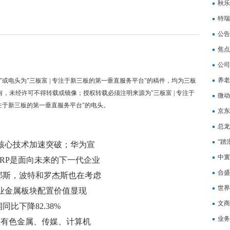
秋乐
单需
特瑞
公告
国移
焦点
公司
大增
养老
"或电头为"三板富 | 专注于新三板的第一垂直服务平台"的稿件，均为三板
有，未经许可不得转载或镜像；授权转载必须注明来源为"三板富 | 专注于
微动
专注于新三板的第一垂直服务平台"的电头。
京东
339
总龙
厕所
“踏
核心技术加速突破；华为宣
IP
中寰
ERP是面向未来的下一代企业
比减
合盛
耶斯，波特和罗杰斯也在考虑
等项
世界
业金属板块配置价值显现
资方
文商
比下降82.38%
信号
业务
仓有色金属、传媒、计算机