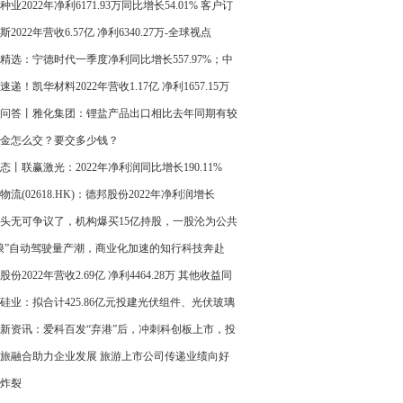
种业2022年净利6171.93万同比增长54.01% 客户订
求旺盛
斯2022年营收6.57亿 净利6340.27万-全球视点
精选：宁德时代一季度净利同比增长557.97%；中
动一季度净利281亿元-世界微资讯
速递！凯华材料2022年营收1.17亿 净利1657.15万
问答丨雅化集团：锂盐产品出口相比去年同期有较
长
金怎么交？要交多少钱？
态丨联赢激光：2022年净利润同比增长190.11%
物流(02618.HK)：德邦股份2022年净利润增长
.08%至6.49亿元
头无可争议了，机构爆买15亿持股，一股沦为公共
，进进出出烦死了！|环球热文
浪”自动驾驶量产潮，商业化加速的知行科技奔赴
O_环球速看
股份2022年营收2.69亿 净利4464.28万 其他收益同
少_世界短讯
硅业：拟合计425.86亿元投建光伏组件、光伏玻璃
目_全球滚动
新资讯：爱科百发“弃港”后，冲刺科创板上市，投
包括高瓴、启明等
旅融合助力企业发展 旅游上市公司传递业绩向好
炸裂