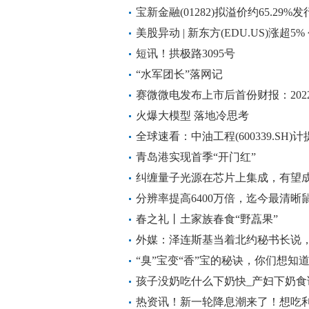
宝新金融(01282)拟溢价约65.29
2.247亿港元_焦点讯息
美股异动 | 新东方(EDU.US)涨
文旅产业 环球快讯
短讯！拱极路3095号
“水军团长”落网记
赛微微电发布上市后首份财报：202
火爆大模型 落地冷思考
全球速看：中油工程(600339.SH
司2022年利润总额7.11亿元
青岛港实现首季“开门红”
纠缠量子光源在芯片上集成，有望
组件
分辨率提高6400万倍，迄今最清晰
春之礼丨土家族春食“野藠果”
外媒：泽连斯基当着北约秘书长说
“臭”宝变“香”宝的秘诀，你们想知
孩子没奶吃什么下奶快_产妇下奶食
热资讯！新一轮降息潮来了！想吃