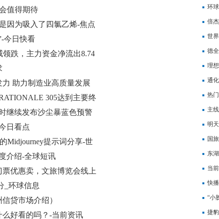
环球
布会值得期待
下旬
倍杰特
竟是因为吸入了四氯乙烯-焦点
元，
世界
-今日快看
德全
威领跌，主力资金净流出8.74
益增
理想
求
幅度
通化
力 助力制造业高质量发展
拟1
热门
IONALE 305达到主要终
嫌疑
主线
8时继续发布沙尘暴蓝色预警
买就
明天
 今日看点
的手
国旅
的Midjourney提示词分享-世
降70
东湖
度介绍-全球短讯
元，
当前
门票优惠卖，文旅博览会线上
对接
快播
分_环球信息
名
“小
洲信贷市场介绍）
捷豹
什么好看的吗？-当前资讯