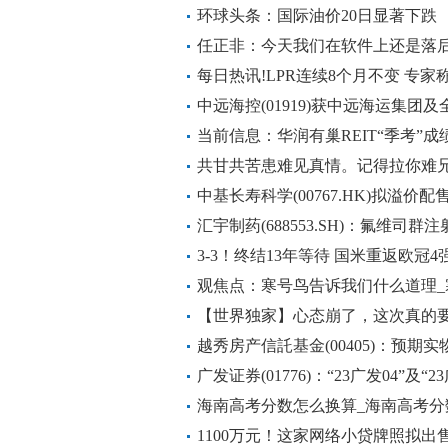
环球头条：国际油价20日显著下跌
任正非：今天我们在软件上还是落后
世界热资讯
每日热讯!LPR连续8个月不变 专
中远海控(01919)获中远海运集团及
亿股 涉资22.1亿元-世界消息
当前信息：华润有巢REIT“季考”
业绩提升
共甘共苦患难见真情。记得拉你难兄
[滴汗][滴汗][捂脸
中基长寿科学(00767.HK)拟溢价配售最
万港元 世界热议
汇宇制药(688553.SH)：氟维司
实时
3-3！终结13年等待 国米重返欧冠
兰德比
观焦点：寒号鸟告诉我们什么道理
【世界独家】心态崩了，这次真的要哭
越秀房产信託基金(00405)：预
业务及经营产生任何重大负面影响_
广发证券(01776)：“23广发04”及“
3.21%|天天快看
海南高考分数怎么换算_海南高考分
1100万元！这家网络小贷牌照拟出