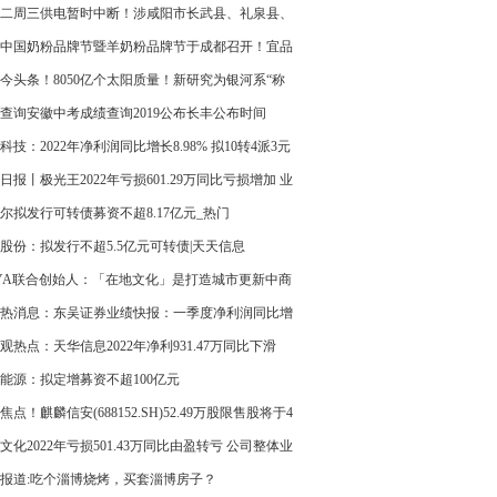
二周三供电暂时中断！涉咸阳市长武县、礼泉县、
县、乾县、泾阳县这些区域 视焦点讯
中国奶粉品牌节暨羊奶粉品牌节于成都召开！宜品
一举斩获四大奖项！
今头条！8050亿个太阳质量！新研究为银河系“称
查询安徽中考成绩查询2019公布长丰公布时间
科技：2022年净利润同比增长8.98% 拟10转4派3元
报资讯
日报丨极光王2022年亏损601.29万同比亏损增加 业
模大幅减少
尔拟发行可转债募资不超8.17亿元_热门
股份：拟发行不超5.5亿元可转债|天天信息
YA联合创始人：「在地文化」是打造城市更新中商
间的核心_热门
热消息：东吴证券业绩快报：一季度净利润同比增
2.84%
观热点：天华信息2022年净利931.47万同比下滑
.11% 其它收益减少
能源：拟定增募资不超100亿元
焦点！麒麟信安(688152.SH)52.49万股限售股将于4
8日起上市流通
文化2022年亏损501.43万同比由盈转亏 公司整体业
降
报道:吃个淄博烧烤，买套淄博房子？