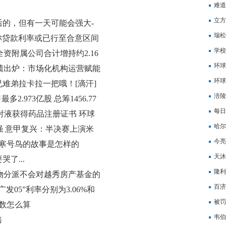
难道
是假
立方
的，但有一天可能会强大-
亿元
瑞松
家称贷款利率或已行至合意区间
动，
学校
全资附属公司合计增持约2.16
环球
成绩出炉：市场化机构运营赋能
净利
环球
难弟拉卡拉一把哦！[滴汗]
47
涪陵
多2.973亿股 总筹1456.77
元
每日
群注射液获得药品注册证书 环球
扭亏
哈尔
4强 意甲复兴：半决赛上演米
今亮
_寒号鸟的故事是怎样的
天沐
了...
调增
隆利
期实物分派不会对越秀房产基金的
元
百济
全球要闻
23广发05”利率分别为3.06%和
RA
被罚
数怎么算
重视
韦伯
售