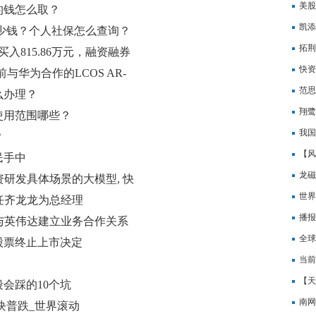
美股
的钱怎么取？
凯添
少钱？个人社保怎么查询？
长|
拓荆
入815.86万元，融资融券
球今
快资
目前与华为合作的LCOS AR-
件”
范思
么办理？
翔鹭钨
使用范围哪些？
比盈
我国
？
界视
【风
民手中
人拟
龙磁
极投资研发具体场景的大模型, 快
世界
)聘任齐龙龙为总经理
播报
司未与英伟达建立业务合作关系
全球
收到股票终止上市决定
信息
当前
交易
【天
会踩的10个坑
拟1
南网
块普跌_世界滚动