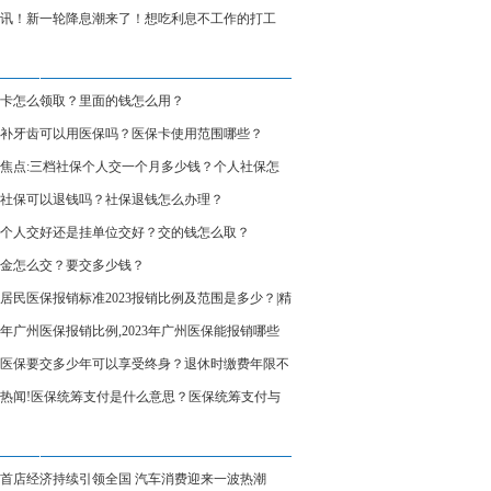
讯！新一轮降息潮来了！想吃利息不工作的打工
醒醒！
卡怎么领取？里面的钱怎么用？
补牙齿可以用医保吗？医保卡使用范围哪些？
焦点:三档社保个人交一个月多少钱？个人社保怎
询？
社保可以退钱吗？社保退钱怎么办理？
个人交好还是挂单位交好？交的钱怎么取？
金怎么交？要交多少钱？
居民医保报销标准2023报销比例及范围是多少？|精
23年广州医保报销比例,2023年广州医保能报销哪些
医保要交多少年可以享受终身？退休时缴费年限不
么办？ 观点
热闻!医保统筹支付是什么意思？医保统筹支付与
个人账户的区别
首店经济持续引领全国 汽车消费迎来一波热潮