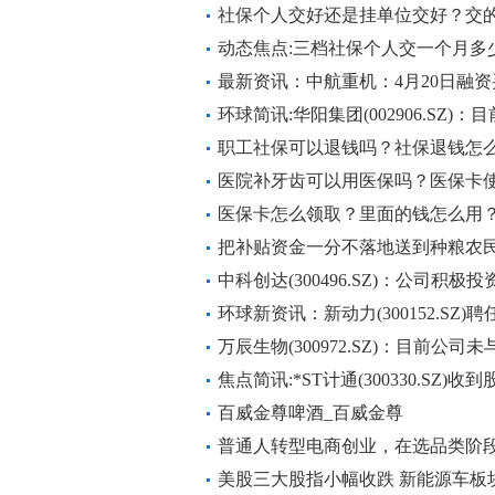
社保个人交好还是挂单位交好？交
动态焦点:三档社保个人交一个月多
最新资讯：中航重机：4月20日融资买
余额5.42亿元
环球简讯:华阳集团(002906.SZ)：
HUD项目已投入开发
职工社保可以退钱吗？社保退钱怎
医院补牙齿可以用医保吗？医保卡
医保卡怎么领取？里面的钱怎么用
把补贴资金一分不落地送到种粮农
中科创达(300496.SZ)：公司积
速布局
环球新资讯：新动力(300152.SZ
万辰生物(300972.SZ)：目前公
焦点简讯:*ST计通(300330.SZ)
百威金尊啤酒_百威金尊
普通人转型电商创业，在选品类阶段
美股三大股指小幅收跌 新能源车板