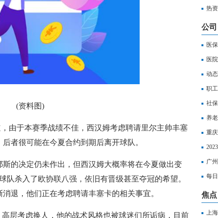
热资
人，
公司
医保
医院
动态
么查
职工
社保
(资料图)
养老
报道，由于本赛季战绩不佳，西汉姆考虑聘请里尔主帅丰塞
重庆
，后者很可能在今夏合约到期后离开球队。
选
20
费用
广州
耶斯的决定仍未作出，但西汉姆大概率将在今夏做出变
满怎
每日
过球队杀入了欧协联八强，依旧有晋级甚至夺冠的希望。
医保
渐消退，他们正在考虑聘请丰塞卡的相关事宜。
焦点
上海
，高层考虑换人，他的战术风格也被球迷们所诟病，目前