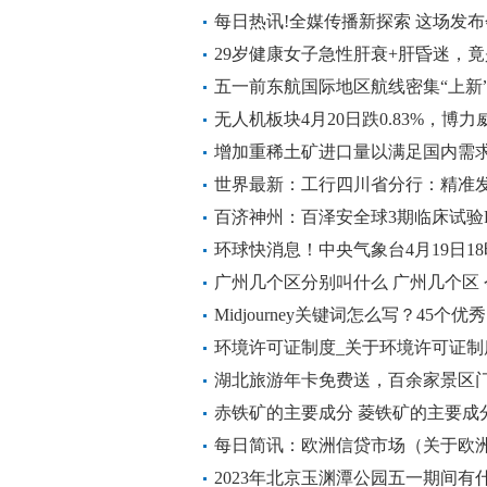
每日热讯!全媒传播新探索 这场发
29岁健康女子急性肝衰+肝昏迷，
热讯
五一前东航国际地区航线密集“上新”
无人机板块4月20日跌0.83%，博力
亿元_环球简讯
增加重稀土矿进口量以满足国内需
世界最新：工行四川省分行：精准发
百济神州：百泽安全球3期临床试验RAT
点|快消息
环球快消息！中央气象台4月19日1
广州几个区分别叫什么 广州几个区
Midjourney关键词怎么写？45个优秀
界热推荐
环境许可证制度_关于环境许可证制
湖北旅游年卡免费送，百余家景区
直播间惊喜多_天天滚动
赤铁矿的主要成分 菱铁矿的主要成
每日简讯：欧洲信贷市场（关于欧
2023年北京玉渊潭公园五一期间有