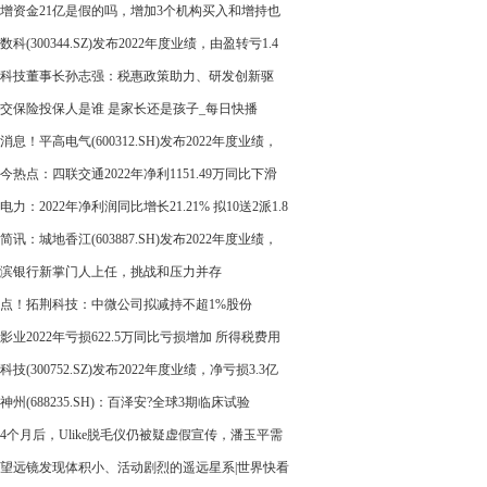
增资金21亿是假的吗，增加3个机构买入和增持也
的吗？好歹有过分拆……_世界快看
数科(300344.SZ)发布2022年度业绩，由盈转亏1.4
科技董事长孙志强：税惠政策助力、研发创新驱
从无到有的“企业高质量发展”之路 环球看点
交保险投保人是谁 是家长还是孩子_每日快播
消息！平高电气(600312.SH)发布2022年度业绩，
润2.12亿元，同比增长199.68%，拟10派0.55元
今热点：四联交通2022年净利1151.49万同比下滑
.17% 直接销售项目毛利率较低
电力：2022年净利润同比增长21.21% 拟10送2派1.8
简讯：城地香江(603887.SH)发布2022年度业绩，
为盈至259.42万元
滨银行新掌门人上任，挑战和压力并存
点！拓荆科技：中微公司拟减持不超1%股份
影业2022年亏损622.5万同比亏损增加 所得税费用
 天天微头条
科技(300752.SZ)发布2022年度业绩，净亏损3.3亿
神州(688235.SH)：百泽安?全球3期临床试验
TIONALE 305达到主要终点
4个月后，Ulike脱毛仪仍被疑虚假宣传，潘玉平需
用户反馈
望远镜发现体积小、活动剧烈的遥远星系|世界快看