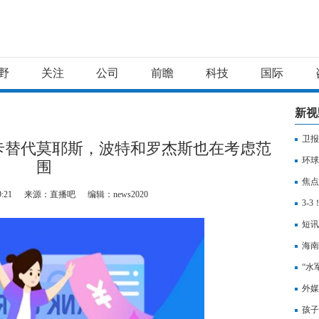
野
关注
公司
前瞻
科技
国际
新视
卫报
卡替代莫耶斯，波特和罗杰斯也在考虑范
也在
环球
围
焦点
9:21
来源：直播吧
编辑：news2020
3-
赛上
短讯
海南
“水
外媒
兰加
孩子