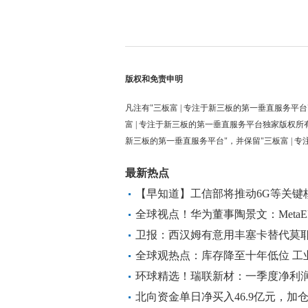
版权和免责申明
凡注有"三板富 | 专注于新三板的第一垂直服务平台
富 | 专注于新三板的第一垂直服务平台独家版权所
新三板的第一垂直服务平台"，并保留"三板富 | 
最新热点
【早知道】工信部将推动6G等关键
布成功实现MetaERP研发和替换
全球视点！华为董事陶景文：Meta
核心商业系统
卫报：西汉姆有意用丰塞卡替代莫
范围
全球观热点：库存降至十年低位 工
环球精选！瑞联新材：一季度净利润同
北向资金单日净买入46.9亿元，加