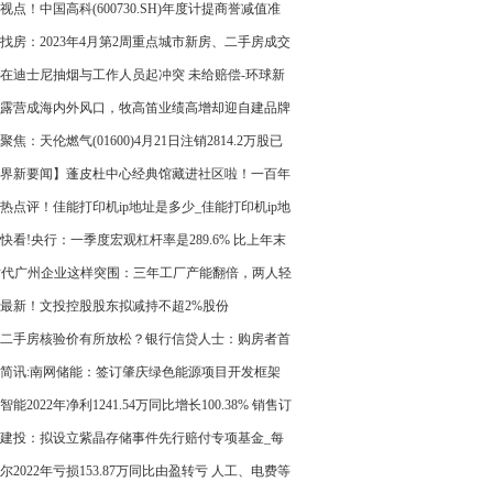
视点！中国高科(600730.SH)年度计提商誉减值准
629万元
找房：2023年4月第2周重点城市新房、二手房成交
回落 杭州新房仍维持33%涨幅
在迪士尼抽烟与工作人员起冲突 未给赔偿-环球新
露营成海内外风口，牧高笛业绩高增却迎自建品牌
聚焦：天伦燃气(01600)4月21日注销2814.2万股已
股份
界新要闻】蓬皮杜中心经典馆藏进社区啦！一百年
艺术家们都在想什么？
热点评！佳能打印机ip地址是多少_佳能打印机ip地
么查
快看!央行：一季度宏观杠杆率是289.6% 比上年末
个百分点
时代广州企业这样突围：三年工厂产能翻倍，两人轻
理千亩农场_天天实时
最新！文投控股股东拟减持不超2%股份
二手房核验价有所放松？银行信贷人士：购房者首
力有所减轻
简讯:南网储能：签订肇庆绿色能源项目开发框架
智能2022年净利1241.54万同比增长100.38% 销售订
加 每日速递
建投：拟设立紫晶存储事件先行赔付专项基金_每
点
尔2022年亏损153.87万同比由盈转亏 人工、电费等