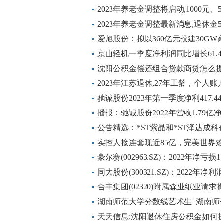
前速读
2023年养老金调整将启动,1000元
钱？|今日报
2023年养老金调整最新消息,退休金
能涨1000元吗
爱旭股份：拟以360亿元投建30G
其配套30GW组件项目
京山轻机一季度净利润同比增长61.4
沈阳公积金偿还组合贷款商贷怎么提
今日看点
2023年江苏退休,27年工龄，个人账
元？
驰诚股份2023年第一季度净利417.4
播报：驰诚股份2022年营收1.79亿净
年同期减少
公告精选：*ST紫晶和*ST泽达成
讯一季度净利同比增19.2% 全球热
实控人接连套现近85亿，完美世界难
豪尔赛(002963.SZ)：2022年净亏
点
同大股份(300321.SZ)：2022年净利
0.35元 焦点观察
合丰集团(02320)附属森业纸业
定被驳回_天天视讯
湖南师范大学分数线艺术生_湖南师
天天信息:沈阳退休住房公积金如何