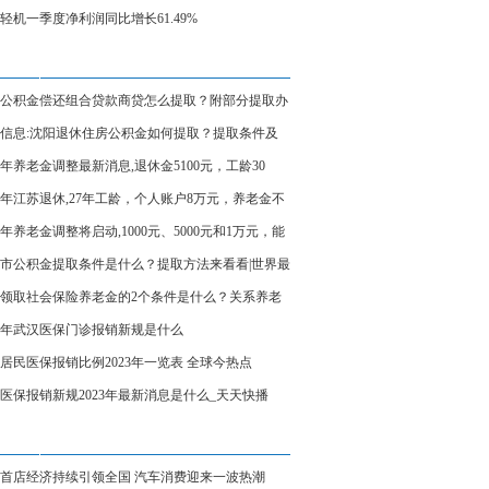
10.94%，每10股派1元
轻机一季度净利润同比增长61.49%
公积金偿还组合贷款商贷怎么提取？附部分提取办
程-今日看点
信息:沈阳退休住房公积金如何提取？提取条件及
23年养老金调整最新消息,退休金5100元，工龄30
事退人能涨1000元吗
23年江苏退休,27年工龄，个人账户8万元，养老金不
000元？
23年养老金调整将启动,1000元、5000元和1万元，能
少钱？|今日报
市公积金提取条件是什么？提取方法来看看|世界最
领取社会保险养老金的2个条件是什么？关系养老
少的3个因素
23年武汉医保门诊报销新规是什么
居民医保报销比例2023年一览表 全球今热点
医保报销新规2023年最新消息是什么_天天快播
首店经济持续引领全国 汽车消费迎来一波热潮