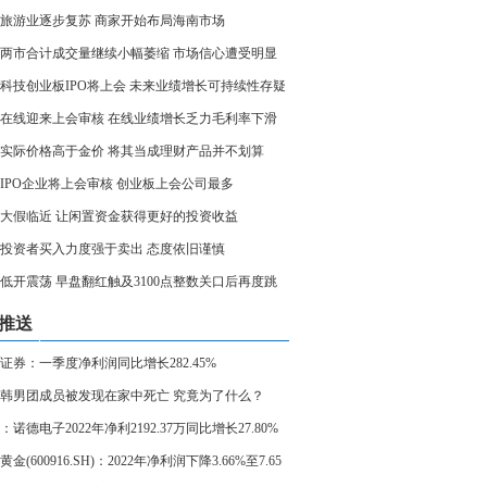
旅游业逐步复苏 商家开始布局海南市场
两市合计成交量继续小幅萎缩 市场信心遭受明显
科技创业板IPO将上会 未来业绩增长可持续性存疑
在线迎来上会审核 在线业绩增长乏力毛利率下滑
实际价格高于金价 将其当成理财产品并不划算
家IPO企业将上会审核 创业板上会公司最多
大假临近 让闲置资金获得更好的投资收益
投资者买入力度强于卖出 态度依旧谨慎
低开震荡 早盘翻红触及3100点整数关口后再度跳
推送
证券：一季度净利润同比增长282.45%
岁韩男团成员被发现在家中死亡 究竟为了什么？
：诺德电子2022年净利2192.37万同比增长27.80%
增加
金(600916.SH)：2022年净利润下降3.66%至7.65