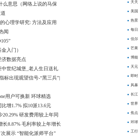
亿元
天天
什么意思（网络上说的马保
碳酸
美国
报道
需谨
热景
术的心理学研究: 方法及应用
全球
每日
日热闻
亏 
佳尔
05”
成本
芒果
基金入门）
7.3
博能
经济数据亮点
下降
天元
座中世纪城堡_老人生日送礼
计提
即时
术指标出现观望信号-“黑三兵”|
风暴
球观
长江
ne用户可换新 环球精选
世界
1.7% 拟10派13.6元
损8
焦点
少20.29% 研发费用较上年同
环球
比增长8.87% 毛利率较上年增长
托骗
工行
次展示 “智能化派师平台”