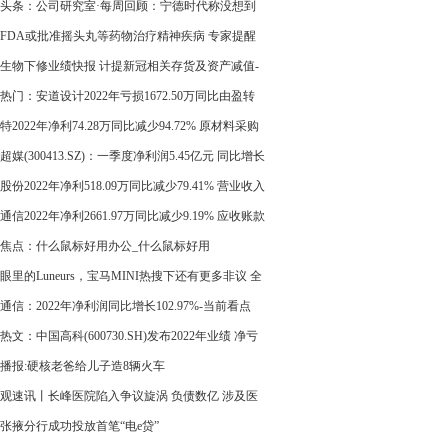
 拟10派3元
头条：公司研究室·每周回顾：宁德时代称没想到
锂价格掉这么快
FDA或批准摇头丸等药物治疗精神疾病 专家提醒
慎
生物下修业绩快报 计提新冠相关存货及资产减值-
今日讯
热门：安道设计2022年亏损1672.50万同比由盈转
合同数量及金额下降
特2022年净利74.28万同比减少94.72% 原材料采购
上涨
超媒(300413.SZ)：一季度净利润5.45亿元 同比增长
9%
股份2022年净利518.09万同比减少79.41% 营业收入
通信2022年净利2661.97万同比减少9.19% 应收账款
坏账准备增加|当前热议
焦点：什么鼠标好用办公_什么鼠标好用
眼里的Luneurs，宝马MINI热搜下还有更多非议 全
热点
通信：2022年净利润同比增长102.97%-当前看点
热文：中国高科(600730.SH)发布2022年业绩 净亏
651万元 同比由盈转亏
播报:硬核老爸给儿子造8辆火车
观速讯丨长峰医院陷入争议旋涡 负债数亿 涉及医
局
张掖分行成功投放首笔“电e贷”