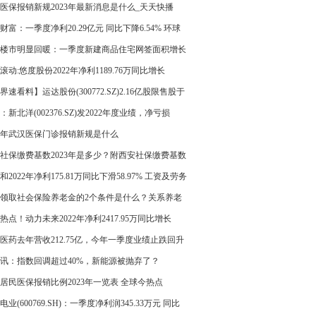
-每日焦点
医保报销新规2023年最新消息是什么_天天快播
财富：一季度净利20.29亿元 同比下降6.54% 环球
楼市明显回暖：一季度新建商品住宅网签面积增长
％ 天天微动态
滚动:悠度股份2022年净利1189.76万同比增长
.54% 产品毛利增加
界速看料】运达股份(300772.SZ)2.16亿股限售股于
26日可上市流通
：新北洋(002376.SZ)发2022年度业绩，净亏损
66.81万元，同比由盈转亏，每10股派1.5元
23年武汉医保门诊报销新规是什么
社保缴费基数2023年是多少？附西安社保缴费基数
公式 全球热点评
和2022年净利175.81万同比下滑58.97% 工资及劳务
升_每日看点
领取社会保险养老金的2个条件是什么？关系养老
少的3个因素
热点！动力未来2022年净利2417.95万同比增长
98% 购买交易性金融资产产生利得
医药去年营收212.75亿，今年一季度业绩止跌回升
拐点
讯：指数回调超过40%，新能源被抛弃了？
居民医保报销比例2023年一览表 全球今热点
电业(600769.SH)：一季度净利润345.33万元 同比