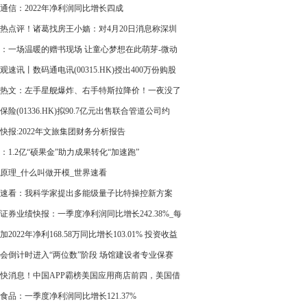
7.06%
通信：2022年净利润同比增长四成
热点评！诸葛找房王小嫱：对4月20日消息称深圳
房“指导价贷款”取消的点评
：一场温暖的赠书现场 让童心梦想在此萌芽-微动
观速讯丨数码通电讯(00315.HK)授出400万份购股
热文：左手星舰爆炸、右手特斯拉降价！一夜没了
00亿，马斯克不在乎
保险(01336.HK)拟90.7亿元出售联合管道公司约
6%股权
快报:2022年文旅集团财务分析报告
：1.2亿“硕果金”助力成果转化“加速跑”
原理_什么叫做开模_世界速看
速看：我科学家提出多能级量子比特操控新方案
证券业绩快报：一季度净利润同比增长242.38%_每
焦
加2022年净利168.58万同比增长103.01% 投资收益
会倒计时进入“两位数”阶段 场馆建设者专业保赛
快消息！中国APP霸榜美国应用商店前四，美国借
压？中国商务部回应
食品：一季度净利润同比增长121.37%