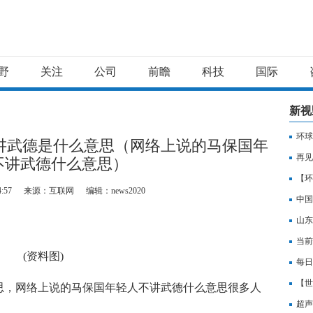
野
关注
公司
前瞻
科技
国际
新视
环球
讲武德是什么意思（网络上说的马保国年
说的
再见
不讲武德什么意思）
【环
4:57
来源：互联网
编辑：news2020
生日
中国
山东
号-
当前
(资料图)
派6
每日
13.
【世
思，网络上说的马保国年轻人不讲武德什么意思很多人
现有
超声
！