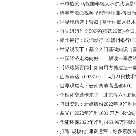
环球热讯:马保国年轻人不讲武德是
国年轻人不讲武德什么意思）
醉赤壁歌曲视频_醉赤壁歌曲-每日
世界球精选！转载 | 基于词嵌入技
再见姐姐作文500字(精选26篇)-今
赣州银行：取消发行“23赣州银行CD1
世界观天下！基金入门基础知识（
中国经济走稳向好——解读一季度
【环球新要闻】如何用方糖建造一
物排行
山东赫达（002810）：4月21日技
每日热文
世界观焦点：云南两地高温破40℃
个性化交通卡来了！北京等六地iPho
每日资讯：新媒股份2022年度净利同比增
鑫光正2022年净利1631.77万同比减
期减少 天天简讯
华能环保2022年净利1463.99万同
打造“规模化”师资运营，好多素教首