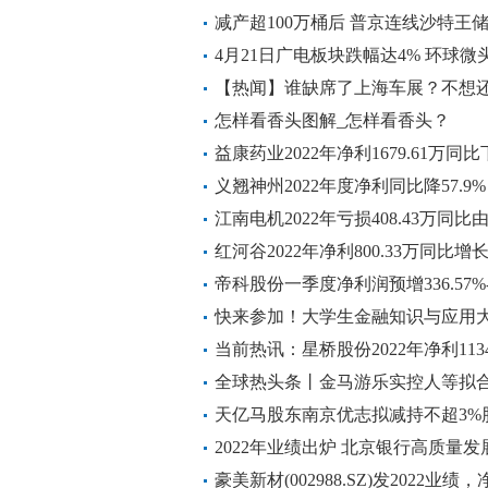
减产超100万桶后 普京连线沙特王
聚看点
4月21日广电板块跌幅达4% 环球微
【热闻】谁缺席了上海车展？不想
怎样看香头图解_怎样看香头？
益康药业2022年净利1679.61万同比
输成本增加-热资讯
义翘神州2022年度净利同比降57.9%
江南电机2022年亏损408.43万同
天天信息
红河谷2022年净利800.33万同比增长
热点
帝科股份一季度净利润预增336.57%-3
快来参加！大学生金融知识与应用大
当前热讯：星桥股份2022年净利1134.
薪酬增加
全球热头条丨金马游乐实控人等拟合计
天亿马股东南京优志拟减持不超3%
2022年业绩出炉 北京银行高质量
速看料
豪美新材(002988.SZ)发2022业