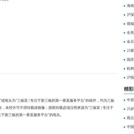
海南
沪深
打击
德福
全美
金豆
21
国庆
机构
沪指
水
精彩
中原
"或电头为"三板富 | 专注于新三板的第一垂直服务平台"的稿件，均为三板
有，未经许可不得转载或镜像；授权转载必须注明来源为"三板富 | 专注于
25
专注于新三板的第一垂直服务平台"的电头。
观点
营收
中国黄