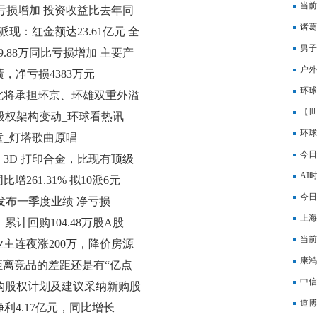
当前
同比亏损增加 投资收益比去年同
备8
诸葛
现：红金额达23.61亿元 全
双双
男子
9.88万同比亏损增加 主要产
要闻
户外
业绩，净亏损4383万元
难题
环球
北将承担环京、环雄双重外溢
回购
【世
股东股权架构变动_环球看热讯
前的
环球
_灯塔歌曲原唱
址怎
今日
3D 打印合金，比现有顶级
高8
AI
261.31% 拟10派6元
松管
今日
H)发布一季度业绩 净亏损
上海
累计回购104.48万股A股
付压
当前
主连夜涨200万，降价房源
协议
康鸿
距离竞品的差距还是有“亿点
单增
中信
现有购股权计划及建议采纳新购股
日焦
道博
绩，净利4.17亿元，同比增长