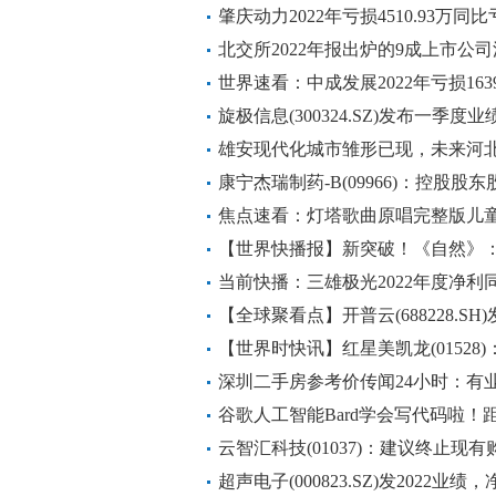
热点聚焦
肇庆动力2022年亏损4510.93万
期减少|每日消息
北交所2022年报出炉的9成上市公司派
球焦点
世界速看：中成发展2022年亏损163
品销售价格有所下降
旋极信息(300324.SZ)发布一季度
雄安现代化城市雏形已现，未来河
楼市需求？
康宁杰瑞制药-B(09966)：控股
焦点速看：灯塔歌曲原唱完整版儿童
【世界快播报】新突破！《自然》：
材料抗压 600 倍
当前快播：三雄极光2022年度净利同比增
【全球聚看点】开普云(688228.S
573.19万元
【世界时快讯】红星美凯龙(01528)：
深圳二手房参考价传闻24小时：有业
比涨价多_看点
谷歌人工智能Bard学会写代码啦！
点”大|头条
云智汇科技(01037)：建议终止
权计划_环球新资讯
超声电子(000823.SZ)发2022业