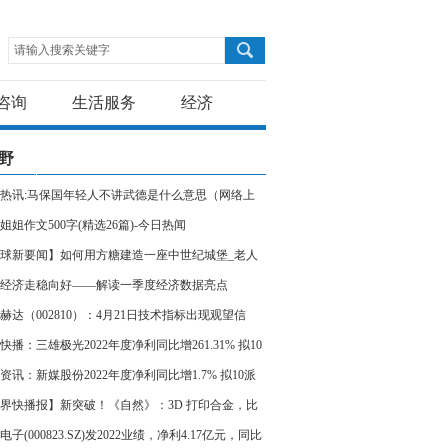
请输入搜索关键字
咨询
生活服务
经济
野
热讯:马保国年轻人不讲武德是什么意思（网络上
马保国年轻人不讲武德什么意思）
姐姐作文500字(精选26篇)-今日热闻
球新要闻】如何用方糖建造一座中世纪城堡_老人
送礼物排行
经济走稳向好——解读一季度经济数据亮点
赫达（002810）：4月21日技术指标出现观望信
“黑三兵”|每日热文
快播：三雄极光2022年度净利同比增261.31% 拟10
元
资讯：新媒股份2022年度净利同比增1.7% 拟10派
6元
界快播报】新突破！《自然》：3D 打印合金，比
顶级材料抗压 600 倍
电子(000823.SZ)发2022业绩，净利4.17亿元，同比