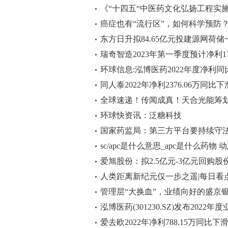
10.94%，每10股派1元
《“十四五“中医药文化弘扬工程实
继续加强-最资讯
癌症也有“流行区”，如何科学预防？
东方日升拟84.65亿元投建源网荷
化10GW拉晶项目-每日播报
瑞奇智造2023年第一季度预计净利17
环球信息:泓博医药2022年度净利同比降
同人泰2022年净利2376.06万同比
等增加
全球速递！传闻成真！天合光能筹
市
环球快资讯：泛糖科技
国家药监局：第三方平台要持续守法
品网络销售市场秩序 世界今日讯
sc/apc是什么意思_apc是什么药物 
爱旭股份：拟2.5亿元-3亿元回购股
人类距离新纪元仅一步之遥|每日看
管理层“大换血”，业绩向好的盛京银
泓博医药(301230.SZ)发布2022年
下降8.70%，拟10转4派5元
爱去欧2022年净利788.15万同比下滑