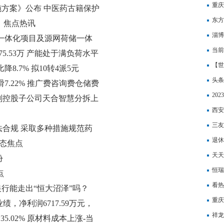
上涨
重庆
施方案》公布 中医药古籍保护
东方
 焦点热讯
看点
淄博
储一体化项目及源网荷储一体
61
当前
5.53万 产能处于满负荷水平
41
【世
8.7% 拟10转4派5元
4月
头条
下滑7.22% 推广费咨询费仓储费
25
20
划控股子公司天合智慧分拆上
西安
计算
三友
合规 采取多种措施规范药
费上
退休
动态焦点
金多
天天
份
4.
恒瑞
点
迎来
看热
行能走出“恒大沼泽”吗？
重庆
度业绩，净利润6717.59万元，
祥龙
35.02% 原材料成本上涨-当