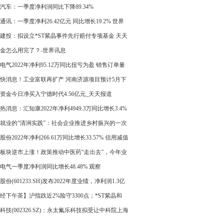
汽车：一季度净利润同比下降89.34%
通讯：一季度净利26.42亿元 同比增长19.2% 世界
建投：拟设立*ST紫晶事件先行赔付专项基金 天天
金怎么用完了？-世界讯息
电气2022年净利95.12万同比扭亏为盈 销售订单量
快消息！工业富联再扩产 河南济源项目预计5月下
产
资金今日净买入宁德时代4.56亿元_天天报道
热消息：汇知康2022年净利4949.3万同比增长3.4%
减值损失减少
就业的“清涧实践”：社会企业推进乡村振兴的一次
示范 环球新要闻
股份2022年净利266.61万同比增长33.57% 信用减值
较上年同期减少 环球今头条
板块逆市上涨！政策推动中医药“走出去”，今年业
超预期_报道
电气一季度净利润同比增长48.48% 观察
股份(601233.SH)发布2022年度业绩，净利润1.3亿
同比下降98.26%-热推荐
经下午茶】沪指跌近2%险守3300点；*ST紫晶和
T泽达成科创板首批退市公司 每日观点
科技(002326.SZ)：永太氟乐科技拟受让中科院上海