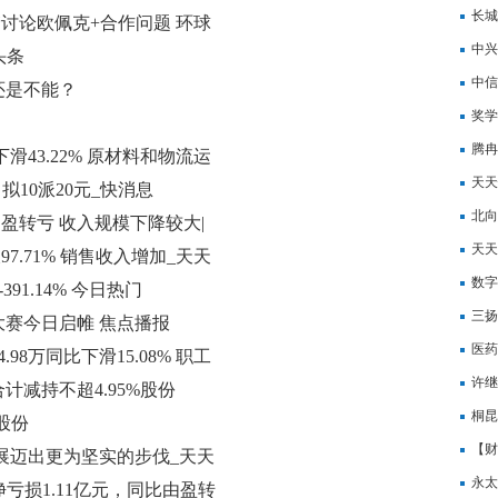
长城
储讨论欧佩克+合作问题 环球
中兴
头条
关注
中信
还是不能？
动态
奖学
腾冉
下滑43.22% 原材料和物流运
增加
天天
 拟10派20元_快消息
旬投
北向
比由盈转亏 收入规模下降较大|
天天
97.71% 销售收入增加_天天
信用
数字
91.14% 今日热门
生动
三扬
赛今日启帷 焦点播报
损失
医药
98万同比下滑15.08% 职工
绩或
许继
减持不超4.95%股份
桐昆
股份
元，
【财
发展迈出更为坚实的步伐_天天
*S
永太
绩，净亏损1.11亿元，同比由盈转