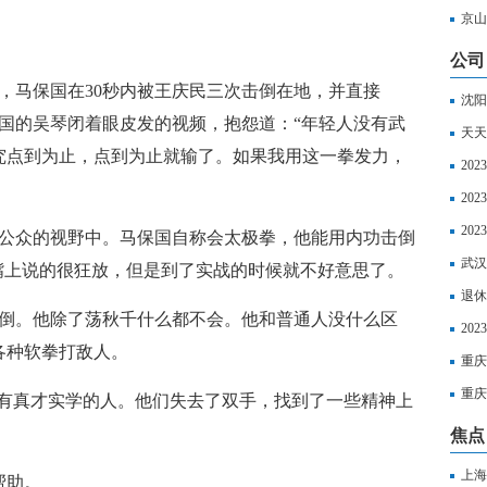
增长
京山
公司
，马保国在30秒内被王庆民三次击倒在地，并直接
沈阳
国的吴琴闭着眼皮发的视频，抱怨道：“年轻人没有武
理流
天天
究点到为止，点到为止就输了。如果我用这一拳发力，
材料
20
年，
20
到2
20
在公众的视野中。马保国自称会太极拳，他能用内功击倒
涨多
武汉
嘴上说的很狂放，但是到了实战的时候就不好意思了。
资讯
退休
击倒。他除了荡秋千什么都不会。他和普通人没什么区
金多
20
各种软拳打敌人。
重庆
重庆
没有真才实学的人。他们失去了双手，找到了一些精神上
焦点
上海
帮助。