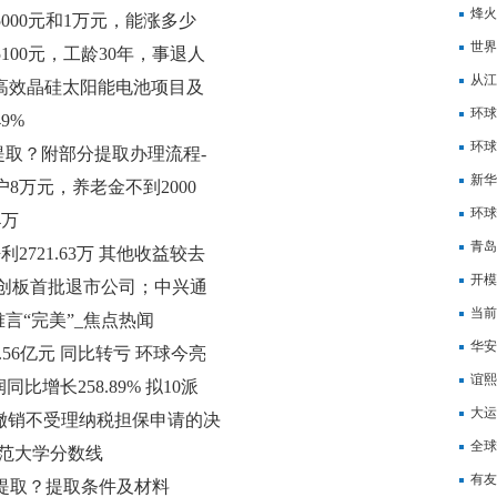
增长3
烽火
、5000元和1万元，能涨多少
世界
5100元，工龄30年，事退人
二手
从江
W高效晶硅太阳能电池项目及
态
环球
9%
权
环球
取？附部分提取办理流程-
29
新华
户8万元，养老金不到2000
3.4
环球
4万
青岛
利2721.63万 其他收益较去
开模
科创板首批退市公司；中兴通
当前
头条
言“完美”_焦点热闻
华安
损1.56亿元 同比转亏 环球今亮
日聚
谊熙
润同比增长258.89% 拟10派
增加
大运
请求撤销不受理纳税担保申请的决
关注
全球
范大学分数线
口打
有友
提取？提取条件及材料