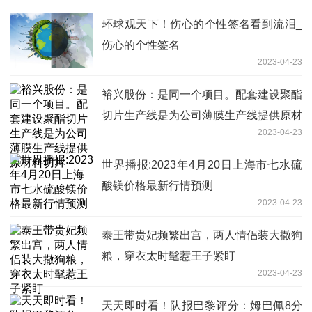
环球观天下！伤心的个性签名看到流泪_
伤心的个性签名
2023-04-23
裕兴股份：是同一个项目。配套建设聚酯
切片生产线是为公司薄膜生产线提供原材
2023-04-23
料切片
世界播报:2023年4月20日上海市七水硫
酸镁价格最新行情预测
2023-04-23
泰王带贵妃频繁出宫，两人情侣装大撒狗
粮，穿衣太时髦惹王子紧盯
2023-04-23
天天即时看！队报巴黎评分：姆巴佩8分