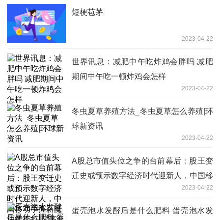
短梗苞茅
2023-04-22
世界讯息：减肥中午吃炸鸡会胖吗 减肥
期间中午吃一顿炸鸡会怎样
2023-04-22
冬虫夏草养殖方法_冬虫夏草怎么养殖|环
球新资讯
2023-04-22
A股总市值头位之争的台前幕后：股王变
迁史或预示数字经济时代迎新人，中国移
2023-04-22
动手握新魔法能否打破“茅台魔咒”？
蛋壳泡水发酵后是什么肥料 蛋壳泡水发