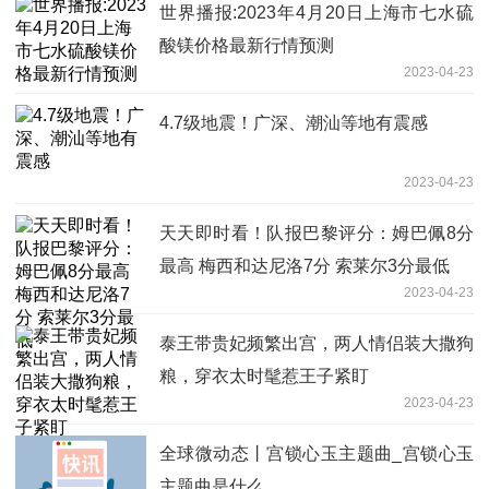
世界播报:2023年4月20日上海市七水硫
酸镁价格最新行情预测
2023-04-23
4.7级地震！广深、潮汕等地有震感
2023-04-23
天天即时看！队报巴黎评分：姆巴佩8分
最高 梅西和达尼洛7分 索莱尔3分最低
2023-04-23
泰王带贵妃频繁出宫，两人情侣装大撒狗
粮，穿衣太时髦惹王子紧盯
2023-04-23
全球微动态丨宫锁心玉主题曲_宫锁心玉
主题曲是什么