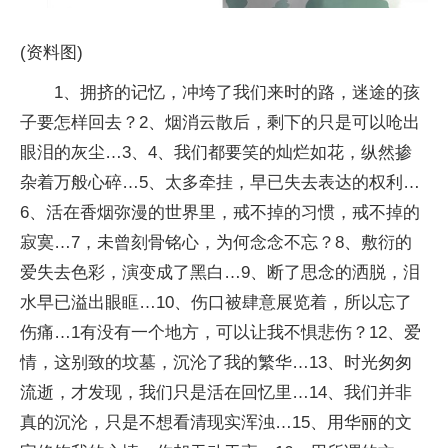
(资料图)
1、拥挤的记忆，冲垮了我们来时的路，迷途的孩
子要怎样回去？2、烟消云散后，剩下的只是可以呛出
眼泪的灰尘…3、4、我们都要笑的灿烂如花，纵然掺
杂着万般心碎…5、太多牵挂，早已失去表达的权利…
6、活在香烟弥漫的世界里，戒不掉的习惯，戒不掉的
寂寞…7，未曾刻骨铭心，为何念念不忘？8、敷衍的
爱失去色彩，演变成了黑白…9、断了思念的洒脱，泪
水早已溢出眼眶…10、伤口被肆意展览着，所以忘了
伤痛…1有没有一个地方，可以让我不惧悲伤？12、爱
情，这别致的坟墓，沉沦了我的繁华…13、时光匆匆
流逝，才发现，我们只是活在回忆里…14、我们并非
真的沉沦，只是不想看清现实浑浊…15、用华丽的文