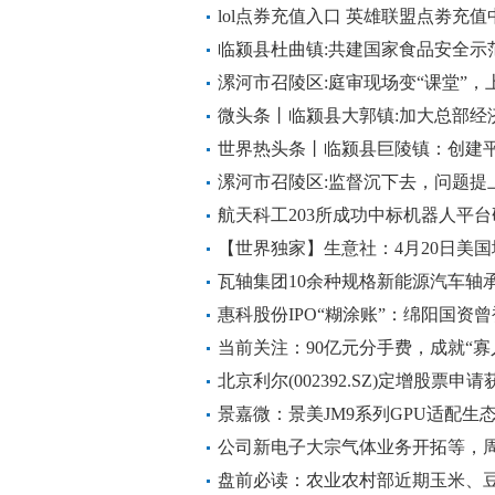
lol点券充值入口 英雄联盟点劵充值
临颍县杜曲镇:共建国家食品安全示
任”落细落实
漯河市召陵区:庭审现场变“课堂”，
看
微头条丨临颍县大郭镇:加大总部经
定增长
世界热头条丨临颍县巨陵镇：创建平
漯河市召陵区:监督沉下去，问题提
资”
航天科工203所成功中标机器人平
【世界独家】生意社：4月20日美
瓦轴集团10余种规格新能源汽车轴
惠科股份IPO“糊涂账”：绵阳国资曾
当前关注：90亿元分手费，成就“寡
北京利尔(002392.SZ)定增股票
景嘉微：景美JM9系列GPU适配生
公司新电子大宗气体业务开拓等，
目投运和明星产品起量，构筑未来
盘前必读：农业农村部近期玉米、