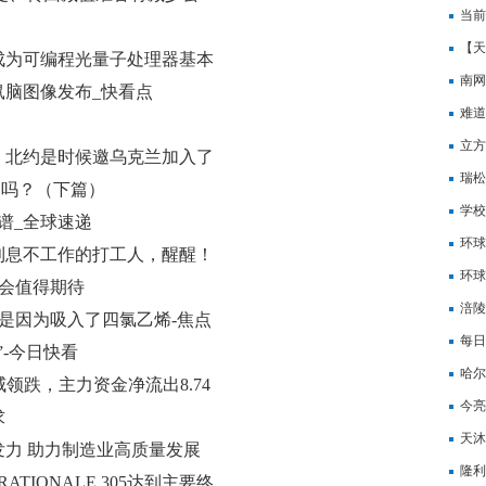
信息
当前
交易
【天
成为可编程光量子处理器基本
拟1
南网
鼠脑图像发布_快看点
难道
是假
立方
，北约是时候邀乌克兰加入了
亿元
瑞松
道吗？（下篇）
动，
学校
谱_全球速递
环球
利息不工作的打工人，醒醒！
净利
环球
布会值得期待
47
涪陵
竟是因为吸入了四氯乙烯-焦点
元
每日
-今日快看
扭亏
哈尔
威领跌，主力资金净流出8.74
今亮
求
天沐
力 助力制造业高质量发展
调增
隆利
IONALE 305达到主要终