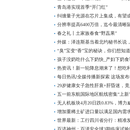
司2022年利润总额7.11亿元
青岛港实现首季“开门红”
纠缠量子光源在芯片上集成，有望
组件
分辨率提高6400万倍，迄今最清晰
春之礼丨土家族春食“野藠果”
外媒：泽连斯基当着北约秘书长说
“臭”宝变“香”宝的秘诀，你们想知
孩子没奶吃什么下奶快_产妇下奶食
热资讯！新一轮降息潮来了！想吃
每日热讯!全媒传播新探索 这场发
29岁健康女子急性肝衰+肝昏迷，
热讯
五一前东航国际地区航线密集“上新”
无人机板块4月20日跌0.83%，博力
亿元_环球简讯
增加重稀土矿进口量以满足国内需
世界最新：工行四川省分行：精准发
百济神州：百泽安全球3期临床试验RAT