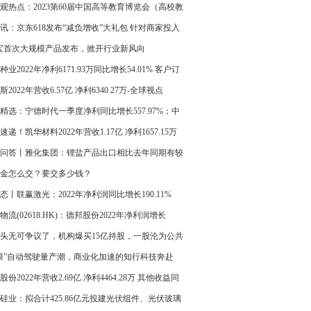
观热点：2023第60届中国高等教育博览会（高校教
研设备展 ）
讯：京东618发布“减负增收”大礼包 针对商家投入
20%、运营成本降低30%
宝首次大规模产品发布，掀开行业新风向
种业2022年净利6171.93万同比增长54.01% 客户订
求旺盛
斯2022年营收6.57亿 净利6340.27万-全球视点
精选：宁德时代一季度净利同比增长557.97%；中
动一季度净利281亿元-世界微资讯
速递！凯华材料2022年营收1.17亿 净利1657.15万
问答丨雅化集团：锂盐产品出口相比去年同期有较
长
金怎么交？要交多少钱？
态丨联赢激光：2022年净利润同比增长190.11%
物流(02618.HK)：德邦股份2022年净利润增长
.08%至6.49亿元
头无可争议了，机构爆买15亿持股，一股沦为公共
，进进出出烦死了！|环球热文
浪”自动驾驶量产潮，商业化加速的知行科技奔赴
O_环球速看
股份2022年营收2.69亿 净利4464.28万 其他收益同
少_世界短讯
硅业：拟合计425.86亿元投建光伏组件、光伏玻璃